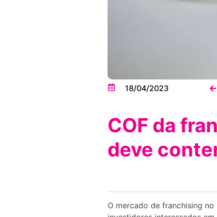
18/04/2023
COF da fran
deve conte
O mercado de franchising no 