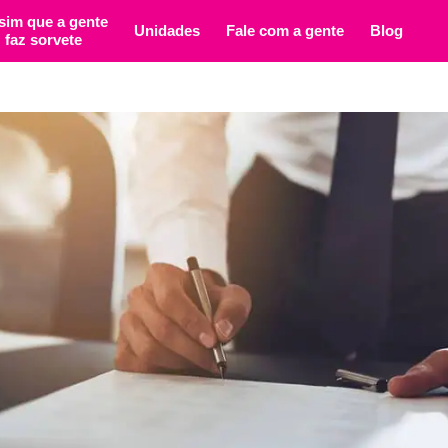
sim que a gente
Unidades
Fale com a gente
Blog
faz sorvete