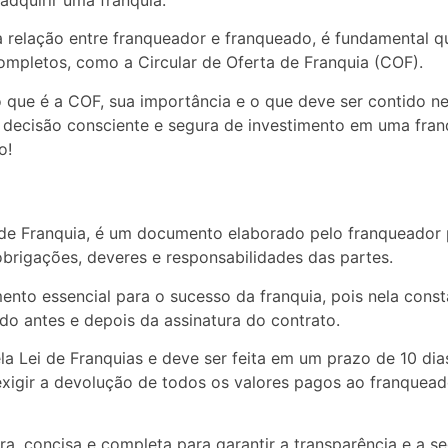
adquirir uma franquia.
na relação entre franqueador e franqueado, é fundamental 
ompletos, como a Circular de Oferta de Franquia (COF).
o que é a COF, sua importância e o que deve ser contido 
decisão consciente e segura de investimento em uma franq
o!
 de Franquia, é um documento elaborado pelo franqueador 
obrigações, deveres e responsabilidades das partes.
nto essencial para o sucesso da franquia, pois nela cons
do antes e depois da assinatura do contrato.
a Lei de Franquias e deve ser feita em um prazo de 10 dia
xigir a devolução de todos os valores pagos ao franqueador
ara, concisa e completa para garantir a transparência e a s