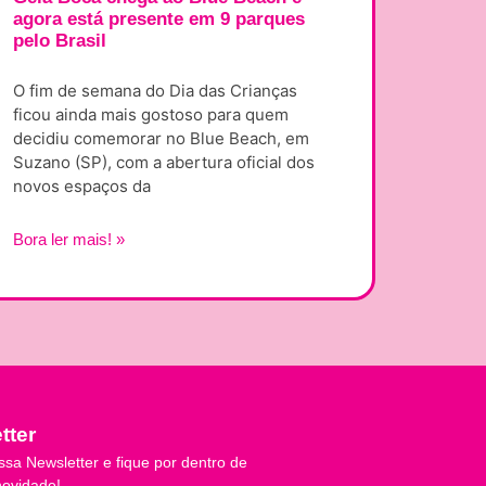
agora está presente em 9 parques
pelo Brasil
O fim de semana do Dia das Crianças
ficou ainda mais gostoso para quem
decidiu comemorar no Blue Beach, em
Suzano (SP), com a abertura oficial dos
novos espaços da
Bora ler mais! »
tter
ssa Newsletter e fique por dentro de
novidade!