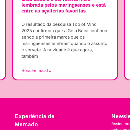
lembrada pelos maringaenses e está
entre as açaiterias favoritas
O resultado da pesquisa Top of Mind
2025 confirmou que a Gela Boca continua
sendo a primeira marca que os
maringaenses lembram quando o assunto
é sorvete. A novidade é que agora,
também
Bora ler mais! »
Experiência de
Newsle
Assine no
Mercado
todas as 