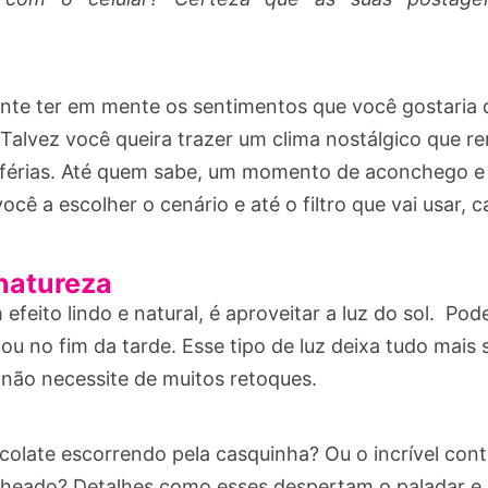
tante ter em mente os sentimentos que você gostaria 
Talvez você queira trazer um clima nostálgico que re
e férias. Até quem sabe, um momento de aconchego e
você a escolher o cenário e até o filtro que vai usar, 
 natureza
feito lindo e natural, é aproveitar a luz do sol. Pode
u no fim da tarde. Esse tipo de luz deixa tudo mais s
 não necessite de muitos retoques.
colate escorrendo pela casquinha? Ou o incrível cont
cheado? Detalhes como esses despertam o paladar e