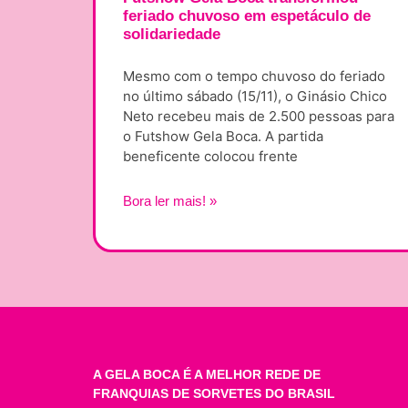
feriado chuvoso em espetáculo de
solidariedade
Mesmo com o tempo chuvoso do feriado
no último sábado (15/11), o Ginásio Chico
Neto recebeu mais de 2.500 pessoas para
o Futshow Gela Boca. A partida
beneficente colocou frente
Bora ler mais! »
A GELA BOCA É A MELHOR REDE DE
FRANQUIAS DE SORVETES DO BRASIL