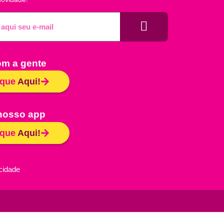
om a gente
ique
Aqui!
nosso app
ique
Aqui!
acidade