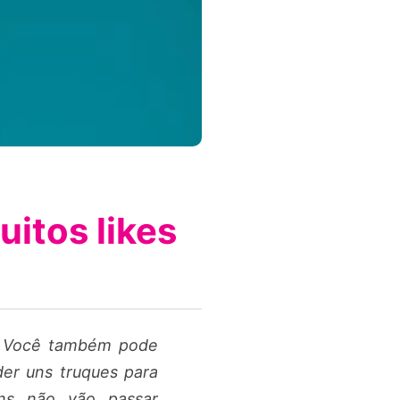
itos likes
r? Você também pode
er uns truques para
ens não vão passar