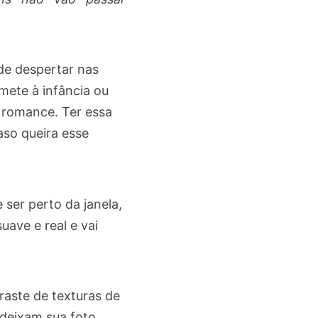
de despertar nas
mete à infância ou
 romance. Ter essa
caso queira esse
 ser perto da janela,
uave e real e vai
raste de texturas de
 deixam sua foto