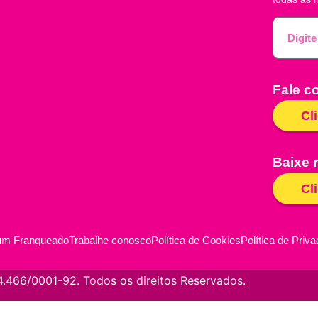
Fale c
Cl
Baixe 
Cl
um Franqueado
Trabalhe conosco
Política de Cookies
Política de Priv
.466/0001-92. Todos os direitos Reservados.