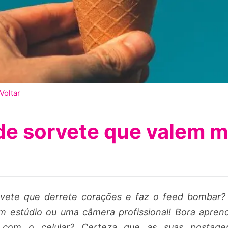
Voltar
de sorvete que valem mu
rvete que derrete corações e faz o feed bomba
 estúdio ou uma câmera profissional! Bora aprend
veis com o celular? Certeza que as suas postag