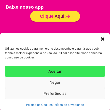
Baixe nosso app
Clique
Aqui!
Seja um Franqueado
Trabalhe conosco
Utilizamos cookies para melhorar o desempenho e garantir que você
tenha a melhor experiência no uso. Ao utilizar esse site, você concorda
Política de Cookies
com o uso de cookies.
Política de Privacidade
Aceitar
Copyright @ 2025 – Gela Boca – CNPJ
Negar
33.414.466/0001-92. Todos os direitos Reservados.
Preferências
Política de Cookies
Política de privacidade