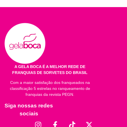
Porção: valor por 60g.
Quantidade por porção
%VD*
Valor Energético
1
1
Carboidratos
1
1
Proteínas
1
1
Gorduras Totais
1
1
A GELA BOCA É A MELHOR REDE DE
FRANQUIAS DE SORVETES DO BRASIL
Gorduras Saturadas
1
1
Com a maior satisfação dos franqueados na
Gorduras Trans
1
1
classificação 5 estrelas no ranqueamento de
franquias da revista PEGN.
Fibra Alimentar **
1
1
Siga nossas redes
Sódio
1
1
sociais
Cálcio
1
1