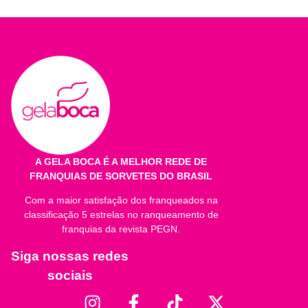
Porção: valor por 60g.
Quantidade por porção
%VD*
Valor Energético
1
1
Carboidratos
1
1
Proteínas
1
1
Gorduras Totais
1
1
A GELA BOCA É A MELHOR REDE DE
FRANQUIAS DE SORVETES DO BRASIL
Gorduras Saturadas
1
1
Com a maior satisfação dos franqueados na
Gorduras Trans
1
1
classificação 5 estrelas no ranqueamento de
franquias da revista PEGN.
Fibra Alimentar **
1
1
Siga nossas redes
Sódio
1
1
sociais
Cálcio
1
1