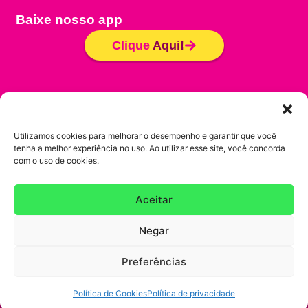
Baixe nosso app
Clique
Aqui!
Seja um Franqueado
Trabalhe conosco
Utilizamos cookies para melhorar o desempenho e garantir que você
tenha a melhor experiência no uso. Ao utilizar esse site, você concorda
Política de Cookies
com o uso de cookies.
Política de Privacidade
Aceitar
Copyright @ 2025 – Gela Boca – CNPJ
Negar
33.414.466/0001-92. Todos os direitos Reservados.
Preferências
Política de Cookies
Política de privacidade