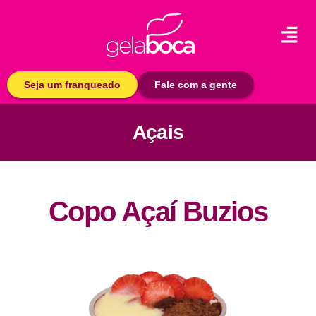
Seja um franqueado
Fale com a gente
Açais
Copo Açaí Buzios