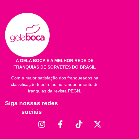
Quantidade por porção
%VD*
Valor Energético
1
1
Carboidratos
1
1
Proteínas
1
1
Gorduras Totais
1
1
A GELA BOCA É A MELHOR REDE DE
FRANQUIAS DE SORVETES DO BRASIL
Gorduras Saturadas
1
1
Com a maior satisfação dos franqueados na
Gorduras Trans
1
1
classificação 5 estrelas no ranqueamento de
franquias da revista PEGN.
Fibra Alimentar **
1
1
Siga nossas redes
Sódio
1
1
sociais
Cálcio
1
1
* Valores Diários de referência com base em uma dieta de