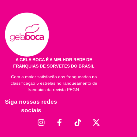
Quantidade por porção
%VD*
Valor Energético
1
1
Carboidratos
1
1
Proteínas
1
1
Gorduras Totais
1
1
A GELA BOCA É A MELHOR REDE DE
FRANQUIAS DE SORVETES DO BRASIL
Gorduras Saturadas
1
1
Com a maior satisfação dos franqueados na
Gorduras Trans
1
1
classificação 5 estrelas no ranqueamento de
franquias da revista PEGN.
Fibra Alimentar **
1
1
Siga nossas redes
Sódio
1
1
sociais
Cálcio
1
1
* Valores Diários de referência com base em uma dieta de