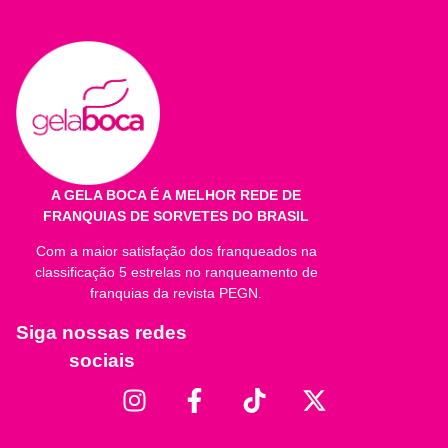
Quantidade por porção
%VD*
Valor Energético
1
1
Carboidratos
1
1
Proteínas
1
1
Gorduras Totais
1
1
A GELA BOCA É A MELHOR REDE DE
FRANQUIAS DE SORVETES DO BRASIL
Gorduras Saturadas
1
1
Com a maior satisfação dos franqueados na
Gorduras Trans
1
1
classificação 5 estrelas no ranqueamento de
franquias da revista PEGN.
Fibra Alimentar **
1
1
Siga nossas redes
Sódio
1
1
sociais
Cálcio
1
1
* Valores Diários de referência com base em uma dieta de