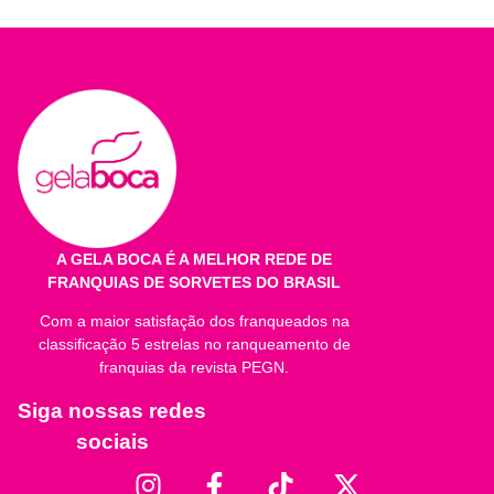
Porção: valor por 60g.
Quantidade por porção
%VD*
Valor Energético
1
1
Carboidratos
1
1
Proteínas
1
1
Gorduras Totais
1
1
A GELA BOCA É A MELHOR REDE DE
FRANQUIAS DE SORVETES DO BRASIL
Gorduras Saturadas
1
1
Com a maior satisfação dos franqueados na
Gorduras Trans
1
1
classificação 5 estrelas no ranqueamento de
franquias da revista PEGN.
Fibra Alimentar **
1
1
Siga nossas redes
Sódio
1
1
sociais
Cálcio
1
1