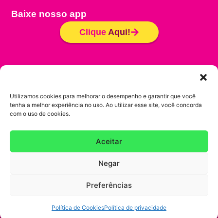
Baixe nosso app
Clique
Aqui!
Seja um Franqueado
Trabalhe conosco
Utilizamos cookies para melhorar o desempenho e garantir que você
tenha a melhor experiência no uso. Ao utilizar esse site, você concorda
Política de Cookies
com o uso de cookies.
Política de Privacidade
Aceitar
Copyright @ 2025 – Gela Boca – CNPJ
Negar
33.414.466/0001-92. Todos os direitos Reservados.
Preferências
Política de Cookies
Política de privacidade