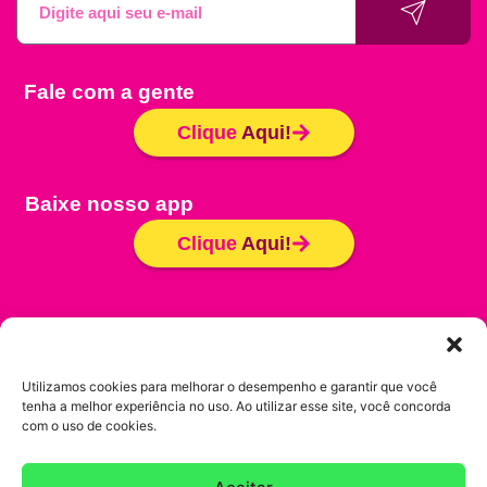
Fale com a gente
Clique
Aqui!
Baixe nosso app
Clique
Aqui!
Seja um Franqueado
Trabalhe conosco
Utilizamos cookies para melhorar o desempenho e garantir que você
tenha a melhor experiência no uso. Ao utilizar esse site, você concorda
Política de Cookies
com o uso de cookies.
Política de Privacidade